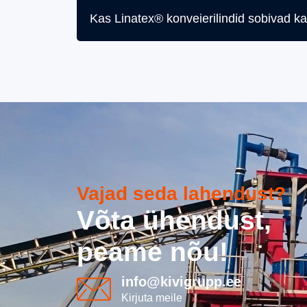
Kas Linatex® konveierilindid sobivad k
Vajad seda lahendust?
Võta ühendust,
peame nõu!
info@kivigrupp.ee
Kirjuta meile