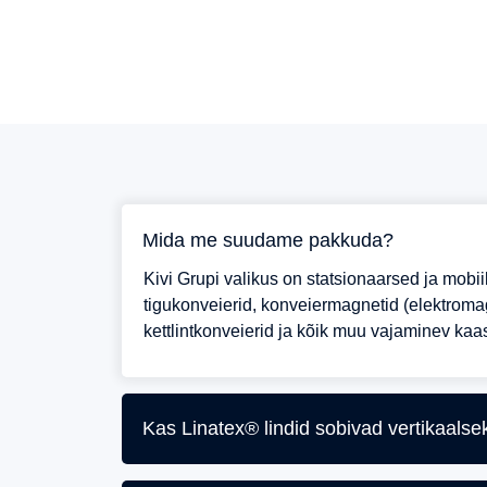
Mida me suudame pakkuda?
Kivi Grupi valikus on statsionaarsed ja mobii
tigukonveierid, konveiermagnetid (elektroma
kettlintkonveierid ja kõik muu vajaminev ka
Kas Linatex® lindid sobivad vertikaalsek