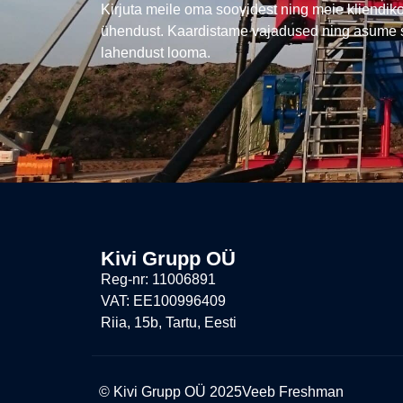
Kirjuta meile oma soovidest ning meie kliendik
ühendust. Kaardistame vajadused ning asume s
lahendust looma.
Kivi Grupp OÜ
Reg-nr: 11006891
VAT: EE100996409
Riia, 15b, Tartu, Eesti
© Kivi Grupp OÜ 2025
Veeb Freshman