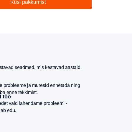
Küsi pakkumist
astavad seadmed, mis kestavad aastaid,
e probleeme ja muresid ennetada ning
ba enne tekkimist.
 töö
adet vaid lahendame probleemi -
gab edu.