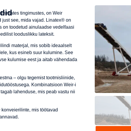
ndid
armimates tingimustes, on Weir
d just see, mida vajad. Linatex® on
s on toodetud ainulaadse vedelfaasi
dilist looduslikku lateksit.
indi materjal, mis sobib ideaalselt
ele, kus esineb suur kulumine. See
ivse kulumise eest ja aitab vähendada
stma – olgu tegemist tootmisliinide,
 toidutööstusega. Kombinatsioon Weir-i
t tagab lahenduse, mis peab vastu nii
konveierilinte, mis töötavad
a annavad.