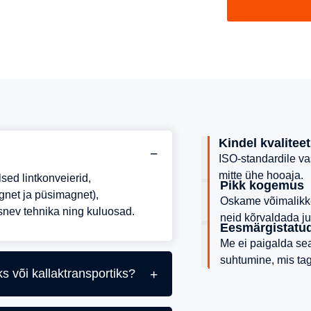
Kindel kvaliteet
ISO-standardile v
mitte ühe hooaja.
lsed lintkonveierid,
Pikk kogemus
gnet ja püsimagnet),
Oskame võimalikk
asnev tehnika ning kuluosad.
neid kõrvaldada ju
Eesmärgistatud
Me ei paigalda se
suhtumine, mis ta
s või kallaktransportiks?