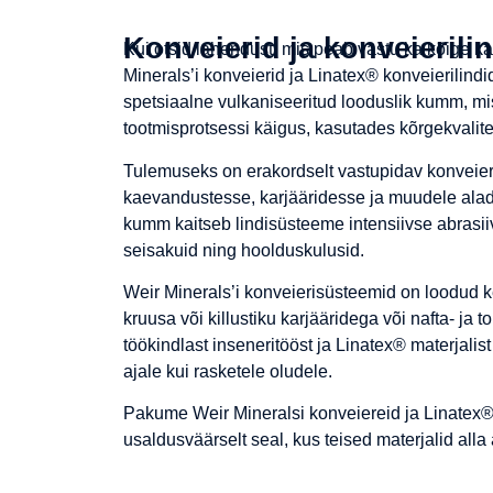
Konveierid ja konveierili
Kui otsid lahendust, mis peab vastu ka kõige k
Minerals’i konveierid ja Linatex® konveierilindi
spetsiaalne vulkaniseeritud looduslik kumm, mi
tootmisprotsessi käigus, kasutades kõrgekvalitee
Tulemuseks on erakordselt vastupidav konveieril
kaevandustesse, karjääridesse ja muudele alad
kumm kaitseb lindisüsteeme intensiivse abrasi
seisakuid ning hoolduskulusid.
Weir Minerals’i konveierisüsteemid on loodud ke
kruusa või killustiku karjääridega või nafta- ja
töökindlast inseneritööst ja Linatex® materjalis
ajale kui rasketele oludele.
Pakume Weir Mineralsi konveiereid ja Linatex® 
usaldusväärselt seal, kus teised materjalid all