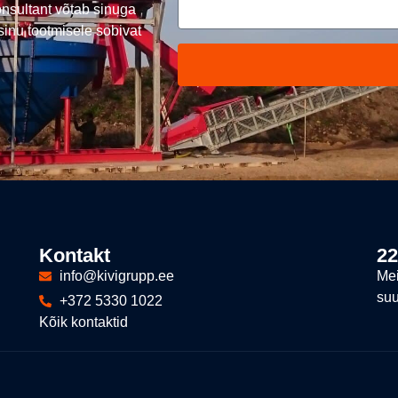
onsultant võtab sinuga
inu tootmisele sobivat
Kontakt
22
info@kivigrupp.ee
Mei
suu
+372 5330 1022
Kõik kontaktid