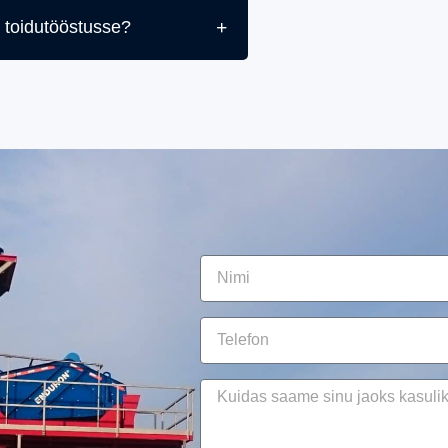
a toidutööstusse?